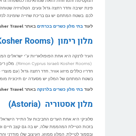
המקסימה והמרווחת הזאת שמתאימה למשפחה גדולה או
פינת ישיבה וחדר רחצה גדול ונעים. הטלוויזיה שטוחה
לכם. בשטח המתחם יש גם בריכת שחייה שזמינה לכל
לעוד
בתי מלון כשרים בכרתים
באתר
her Travel >>
מלון רימון (Rimon Cyprus Israeli Kosher Rooms)
העיר לרנקה היא אחת הפופולאריות ע"י ישראלים המגי
חדריו כוללים מיזוג אוויר, חדר רחצה גדול (עם מוצרי ט
בשטח המתחם של המלון יש מסעדה ים תיכונית מומל
לעוד
בתי מלון כשרים בלרנקה
באתר
her Travel >>
מלון אסטוריה (Astoria)
סלוניקי היא אחת הערים החביבות על התייר הישראלי.
בזכות הטיילת המהממת שלה, יש בה גם קצב חיים וסג
ובסמוך לטיילת, המלון ממוזג, העיצוב שלו מודרני והח