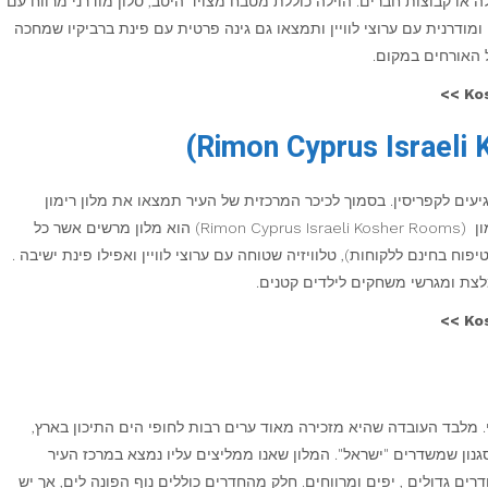
 קבוצות חברים. הוילה כוללת מטבח מצויד היטב, סלון מודרני מרווח עם
 ומודרנית עם ערוצי לוויין ותמצאו גם גינה פרטית עם פינת ברביקיו שמחכה
 האורחים במקום.
Kos
עים לקפריסין. בסמוך לכיכר המרכזית של העיר תמצאו את מלון רימון
(Rimon Cyprus Israeli Kosher Rooms). מלון רימון (Rimon Cyprus Israeli Kosher Rooms) הוא מלון מרשים אשר כל
יפוח בחינם ללקוחות), טלוויזיה שטוחה עם ערוצי לוויין ואפילו פינת ישיבה .
צת ומגרשי משחקים לילדים קטנים.
Kos
 מלבד העובדה שהיא מזכירה מאוד ערים רבות לחופי הים התיכון בארץ,
נון שמשדרים "ישראל". המלון שאנו ממליצים עליו נמצא במרכז העיר
דרים גדולים , יפים ומרווחים. חלק מהחדרים כוללים נוף הפונה לים, אך יש