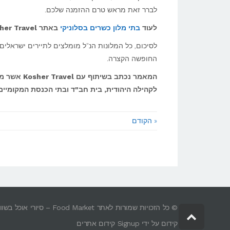
לברר זאת מראש טרם ההזמנה שלכם.
לעוד
בתי מלון כשרים בסלוניקי
באתר
er Travel >>
לסיכום, כל המלונות הנ"ל מומלצים לתיירים ישראלי
החופשה הקצרה.
המאמר נכתב בשיתוף עם Kosher Travel אשר מציג מעל ל – 1000
לקהילה היהודית, בית חב"ד ובתי הכנסת המקומיים
« הקודם
© כל הזכויות שמורות לאתר Food Market – סיורי אוכל בשווקים של ישראל – טעימות, אנשים וסיפורים בלתי נשכחים.
גלילה
קידום על ידי Signup קידום אתרים
לראש