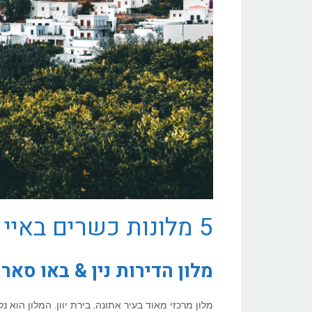
5 מלונות כשרים באיי יוון וקפריסין לחופשת הקיץ
מלון הדירות נין & באו סארי 2 (in&Bau Sarri 2
מלון מרכזי מאוד בעיר אתונה, בירת יוון. המלון הוא