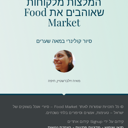
המלצות מלקוחות
שאוהבים את Food
Market
סיור קולינרי במאה שערים
מאיה זילברשטיין, חיפה
© כל הזכויות שמורות לאתר Food Market – סיורי אוכל בשווקים של
ישראל – טעימות, אנשים וסיפורים בלתי נשכחים.
קידום על ידי Signup קידום אתרים
תנאי שימוש
•
מדיניות פרטיות
•
הצהרת נגישות