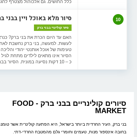
כלל החושים. גם אלכוהול מצטרף לחגי
סיור מלא באוכל ויין בבני בר
10
סיור קולינרי בבני ברק
האם עד היום הכרת את בני ברק? כנרא
לעשות. למעשה, בני ברק נחשבת לאחת
כ – 10 דקות נסיעה במונית. הסיור בבני ברק אינו מתאים לטבעונים.
סיורים קולינריים בבני ברק - FOOD
MARKET
בני ברק, העיר החרדית ביותר בישראל, היא הפתעה קולינרית אשר טומנ
בחובה אינספור מנות, טעמים וחומרי גלם מהמטבח החרדי-דתי.