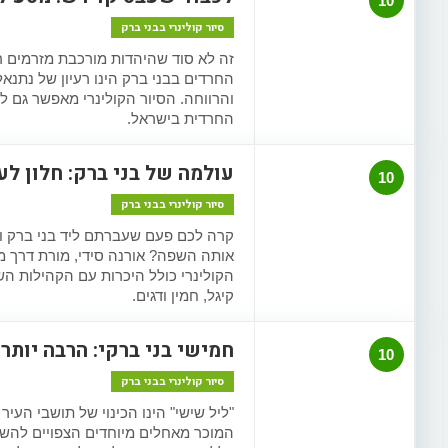
10
סיור קולינרי בבני ברק
זה לא סוד שהיהדות מורכבת מזרמים ר
החרדים בבני ברק הינו רעיון של נתנא
והרווחה. הסיור הקולינרי מאפשר גם ל
החרדית בישראל.
עולמה של בני ברק: חלון לע
10
סיור קולינרי בבני ברק
קרה לכם פעם שעברתם ליד בני ברק ו
אותה השפה? אורנה סידי, מורת דרך מו
הקולינרי כולל היכרות עם הקהילות ה
קיגל, חמין ודגים.
חמישי בני ברקי: הרבה יותר
10
סיור קולינרי בבני ברק
"ליל שישי" הינו הכינוי של תושבי העי
המוכר מאחלים מיוחדים הצפויים להש