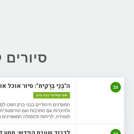
סיורים ק
ה"בְּנֵי בְּרָקִית": סיור אוכל
10
סיור קולינרי בבני ברק
המעדנים היהודיים בבני ברק הפכו לס
ולהיכרות עם התרבות ועם ההיסטוריה 
לאווירה, לריחות ולהמולה המאפיינים 
לכבוד שעבס קוידש: מסע ל