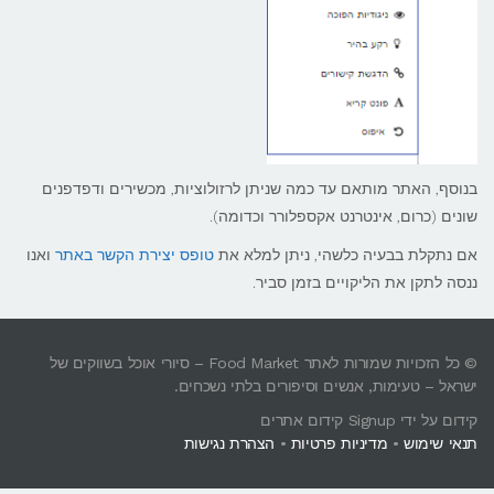
בנוסף, האתר מותאם עד כמה שניתן לרזולוציות, מכשירים ודפדפנים
שונים (כרום, אינטרנט אקספלורר וכדומה).
אם נתקלת בבעיה כלשהי, ניתן למלא את
טופס יצירת הקשר באתר
ואנו
ננסה לתקן את הליקויים בזמן סביר.
© כל הזכויות שמורות לאתר Food Market – סיורי אוכל בשווקים של
ישראל – טעימות, אנשים וסיפורים בלתי נשכחים.
קידום על ידי Signup קידום אתרים
תנאי שימוש
•
מדיניות פרטיות
•
הצהרת נגישות